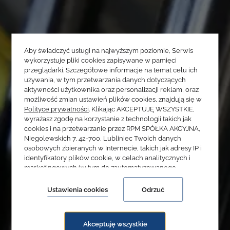
Aby świadczyć usługi na najwyższym poziomie, Serwis
wykorzystuje pliki cookies zapisywane w pamięci
przeglądarki. Szczegółowe informacje na temat celu ich
używania, w tym przetwarzania danych dotyczących
aktywności użytkownika oraz personalizacji reklam, oraz
możliwość zmian ustawień plików cookies, znajdują się w
Polityce prywatności
. Klikając AKCEPTUJĘ WSZYSTKIE,
wyrażasz zgodę na korzystanie z technologii takich jak
cookies i na przetwarzanie przez RPM SPÓŁKA AKCYJNA,
Niegolewskich 7, 42-700, Lubliniec Twoich danych
osobowych zbieranych w Internecie, takich jak adresy IP i
identyfikatory plików cookie, w celach analitycznych i
marketingowych (w tym do zautomatyzowanego
dopasowania reklam do Twoich zainteresowań, mierzenia
ich skuteczności oraz przetwarzania danych użytkownika
Ustawienia cookies
Odrzuć
dla celów analitycznych). Zmiany ustawień plików cookies
oraz szczegółowe preferencje dotyczące zgód możesz
dokonać w
ustawieniach
.
Akceptuję wszystkie