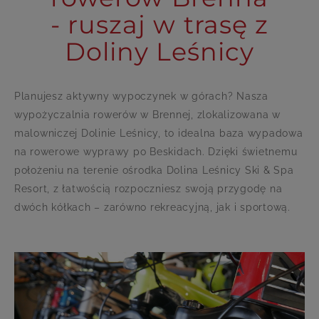
- ruszaj w trasę z
Doliny Leśnicy
Planujesz aktywny wypoczynek w górach? Nasza
wypożyczalnia rowerów w Brennej, zlokalizowana w
malowniczej Dolinie Leśnicy, to idealna baza wypadowa
na rowerowe wyprawy po Beskidach. Dzięki świetnemu
położeniu na terenie ośrodka Dolina Leśnicy Ski & Spa
Resort, z łatwością rozpoczniesz swoją przygodę na
dwóch kółkach – zarówno rekreacyjną, jak i sportową.