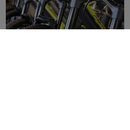
Nowoczesne rowery
elektryczne
Dla osób, które cenią sobie komfort i wsparcie na
stromych podjazdach, proponujemy nowoczesne
rowery elektryczne (e-bike). Każdy model jest
regularnie serwisowany i gotowy do drogi –
wystarczy zarezerwować i wyruszyć.