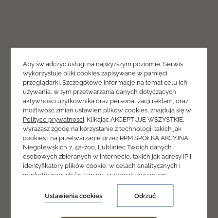
Aby świadczyć usługi na najwyższym poziomie, Serwis
wykorzystuje pliki cookies zapisywane w pamięci
przeglądarki. Szczegółowe informacje na temat celu ich
używania, w tym przetwarzania danych dotyczących
aktywności użytkownika oraz personalizacji reklam, oraz
możliwość zmian ustawień plików cookies, znajdują się w
Aktywne wakacje
Polityce prywatności
. Klikając AKCEPTUJĘ WSZYSTKIE,
wyrażasz zgodę na korzystanie z technologii takich jak
w górach
cookies i na przetwarzanie przez RPM SPÓŁKA AKCYJNA,
Niegolewskich 7, 42-700, Lubliniec Twoich danych
osobowych zbieranych w Internecie, takich jak adresy IP i
Dolina Leśnicy SKI & SPA
identyfikatory plików cookie, w celach analitycznych i
marketingowych (w tym do zautomatyzowanego
Resort
dopasowania reklam do Twoich zainteresowań, mierzenia
ich skuteczności oraz przetwarzania danych użytkownika
Ustawienia cookies
Odrzuć
dla celów analitycznych). Zmiany ustawień plików cookies
oraz szczegółowe preferencje dotyczące zgód możesz