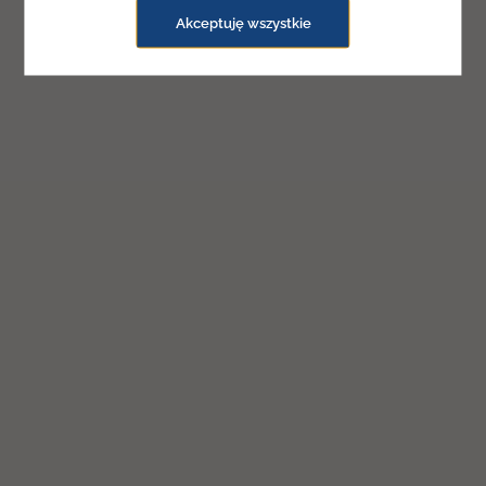
dokonać w
ustawieniach
.
Akceptuję wszystkie