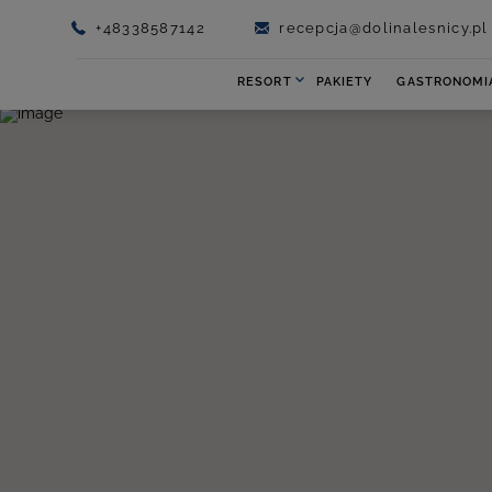
+48338587142
recepcja@dolinalesnicy.pl
RESORT
PAKIETY
GASTRONOMI
Pokoje
Restauracj
Domek Fiński
Imprezy
okoliczności
Apartamenty
Kolacje firm
Nasze obiekty
Catering