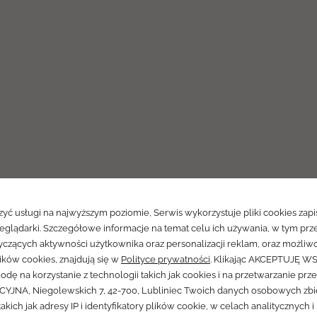
yć usługi na najwyższym poziomie, Serwis wykorzystuje pliki cookies za
eglądarki. Szczegółowe informacje na temat celu ich używania, w tym prz
czących aktywności użytkownika oraz personalizacji reklam, oraz możliw
ików cookies, znajdują się w
Polityce prywatności
. Klikając AKCEPTUJĘ W
 wakacje 
odę na korzystanie z technologii takich jak cookies i na przetwarzanie prz
YJNA, Niegolewskich 7, 42-700, Lubliniec Twoich danych osobowych zb
takich jak adresy IP i identyfikatory plików cookie, w celach analitycznych i