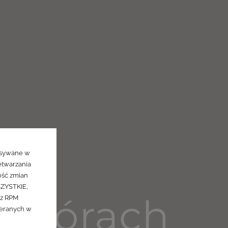
pisywane w
etwarzania
ość zmian
SZYSTKIE,
w górach
ez RPM
ieranych w